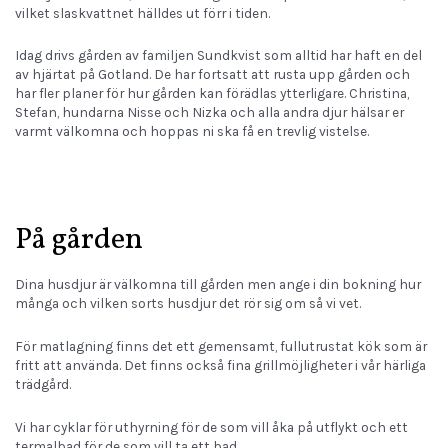
vilket slaskvattnet hälldes ut förr i tiden.
Idag drivs gården av familjen Sundkvist som alltid har haft en del
av hjärtat på Gotland. De har fortsatt att rusta upp gården och
har fler planer för hur gården kan förädlas ytterligare. Christina,
Stefan, hundarna Nisse och Nizka och alla andra djur hälsar er
varmt välkomna och hoppas ni ska få en trevlig vistelse.
På gården
Dina husdjur är välkomna till gården men ange i din bokning hur
många och vilken sorts husdjur det rör sig om så vi vet.
För matlagning finns det ett gemensamt, fullutrustat kök som är
fritt att använda. Det finns också fina grillmöjligheter i vår härliga
trädgård.
Vi har cyklar för uthyrning för de som vill åka på utflykt och ett
termalbad för de som vill ta ett bad.