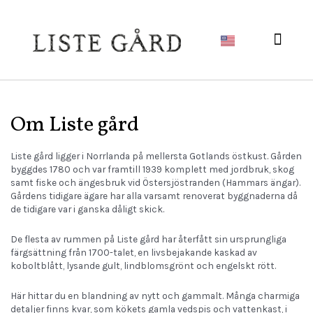
Om Liste Gård
Självplock blom
Om Liste gård
Liste gård ligger i Norrlanda på mellersta Gotlands östkust. Gården
byggdes 1780 och var framtill 1939 komplett med jordbruk, skog
samt fiske och ängesbruk vid Östersjöstranden (Hammars ängar).
Gårdens tidigare ägare har alla varsamt renoverat byggnaderna då
de tidigare var i ganska dåligt skick.
De flesta av rummen på Liste gård har återfått sin ursprungliga
färgsättning från 1700-talet, en livsbejakande kaskad av
koboltblått, lysande gult, lindblomsgrönt och engelskt rött.
Här hittar du en blandning av nytt och gammalt. Många charmiga
detaljer finns kvar, som kökets gamla vedspis och vattenkast, i